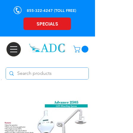
855-322-4247
(TOLL FREE)
SPECIALS