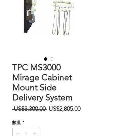
TPC MS3000
Mirage Cabinet
Mount Side
Delivery System
一
促
 US$3,300.00 
US$2,805.00
般
銷
數量
*
價
價
格
格