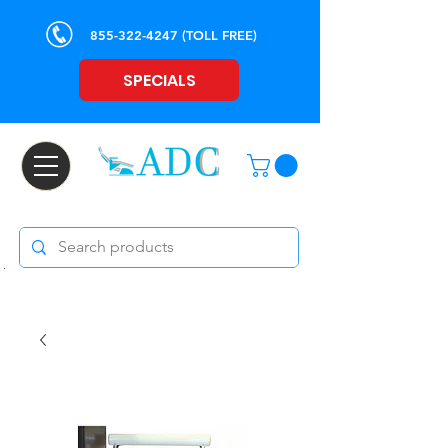
855-322-4247
(TOLL FREE)
SPECIALS