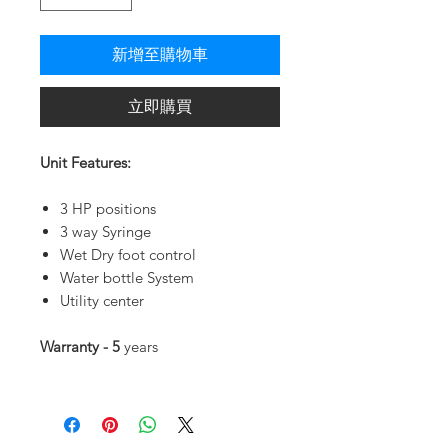
新增至購物車
立即購買
Unit Features:
3 HP positions
3 way Syringe
Wet Dry foot control
Water bottle System
Utility center
Warranty - 5
years