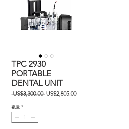
TPC 2930
PORTABLE
DENTAL UNIT
一
促
 US$3,300.00 
US$2,805.00
般
銷
數量
*
價
價
格
格