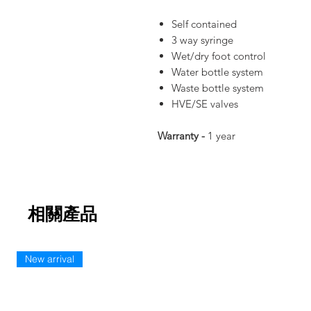
Self contained
3 way syringe
Wet/dry foot control
Water bottle system
Waste bottle system
HVE/SE valves
Warranty -
1 year
相關產品
New arrival