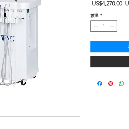
一
 US$4,270.00 
U
般
數量
*
價
格