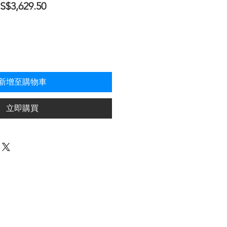
促
S$3,629.50
銷
價
格
新增至購物車
立即購買