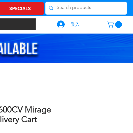
SPECIALS
登入
600CV Mirage
ivery Cart