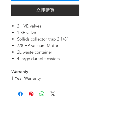
立即購買
2 HVE valves
1 SE valve
Sollids collector trap 2 1/8"
7/8 HP vacuum Motor
2L waste container
4 large durable casters
Warranty
1 Year Warranty