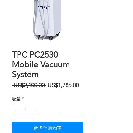
TPC PC2530
Mobile Vacuum
System
一
促
 US$2,100.00 
US$1,785.00
般
銷
數量
*
價
價
格
格
新增至購物車