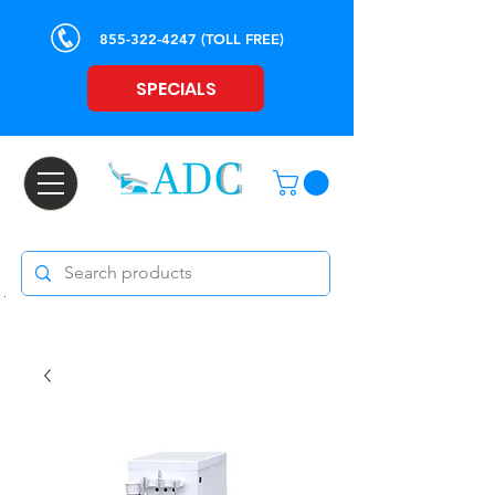
855-322-4247
(TOLL FREE)
SPECIALS